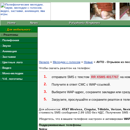
Home
News
Polyphonic Ringtones
: Для мобильного :
:: Реалтоны
: Полифония
: Звуки
: Анимация
: Заставки
Начало
»
Мелодии с голосом
»
Новые
»
AVTO - Отрывок из пес
: Цветные лого
: Видео
Чтобы скачать реалтон на телефон:
: Моно-мелодии
1.
отправьте SMS с текстом
RR XSMS 4017767
на но
: Ч-б. логотипы
2.
Получите в ответ СМС с WAP-ссылкой.
3.
Выберите WAP-адрес, сохраните закладки или сраз
5.
Загрузите, прослушайте и сохраните реалтон в тел
Для абонентов:
AT&T Wireless, Cingular, T-Mobile, Verizon, Nextel
стоимость SMS сообщения 2,99 USD без НДС. Получение SMS -
Убедитесь, что в вашем телефоне настроен и активирован
WA
Поддерживаемые телефоны
Nokia
: