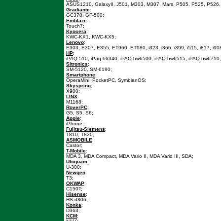
ASUS1210, GalaxyII, J501, M303, M307, Mars, P505, P525, P526,
Gradiante
:
GC370, GF-500;
Emblaze
:
Touch7;
Kyocera
:
KWC-KX1, KWC-KX5;
Lenovo
:
E303, E307, E355, ET960, ET980, i323, i366, i399, i515, i817, i
HP
:
iPAQ 510, iPaq h6340, iPAQ hw6500, iPAQ hw6515, iPAQ hw6710,
Sitronics
:
SM-5120, SM-6190;
Smartphone
:
OperaMini, PocketPC, SymbianOS;
Skyspring
:
X900;
LINX
:
M1168;
RoverPC
:
G5, S5, S6;
Apple
:
iPhone;
Fujitsu-Siemens
:
T810, T830;
ASMOBILE
:
Castor;
T-Mobile
:
MDA 3, MDA Compact, MDA Vario II, MDA Vario III, SDA;
Ubiquam
:
U-300;
Newgen
:
T3;
OKWAP
:
C150T;
Hisense
:
HS d806;
Konka
:
D363;
KCM
: