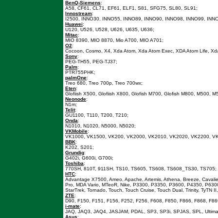
BenQ-Siemens
:
A58, CF61, CL71, EF61, ELF1, S81, SFG75, SL80, SL91;
Innostream
:
I2500, INNO30, INNO55, INNO89, INNO90, INNO98, INNO99, INN
Huawei
:
U120, U526, U528, U626, U635, U636;
Mitac
:
MIO 8390, MIO 8870, Mio A700, MIO A701;
O2
:
Cocoon, Cosmo, X4, Xda Atom, Xda Atom Exec, XDA Atom Life, Xda
Sony
:
PEG-TH55, PEG-TJ37;
Palm
:
PTR755PHK;
palmOne
:
Treo 680, Treo 700p, Treo 700wx;
Eten
:
Glofiish X500, Glofiish X800, Glofish M700, Glofish M800, M500, 
Neonode
:
N1m;
Telit
:
GU1100, T110, T200, T210;
Onda
:
N1010, N1020, N5000, N5020;
VKMobile
:
VK1000, VK1500, VK200, VK2000, VK2010, VK2020, VK2200, V
BBK
:
K202, S201;
Grundig
:
G402i, G600i, G700i;
Toshiba
:
770SH, 810T, 911SH, TS10, TS605, TS608, TS608_TS30, TS705;
HTC
:
Advantage X7500, Ameo, Apache, Artemis, Athena, Breeze, Cavalier,
Pro, MDA Vario, MTeoR, Nike, P3300, P3350, P3600, P4350, P6300
StarTrek, Tornado, Touch, Touch Cruise, Touch Dual, Trinity, TyTN 
ZTE
:
D90, F150, F151, F156, F252, F256, F608, F850, F866, F868, F86
i-mate
:
JAQ, JAQ3, JAQ4, JASJAM, PDAL, SP3, SP3i, SPJAS, SPL, Ultimate 
Asus
: