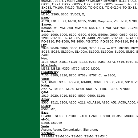
550SH, 703SH, 770SH Vodafone McLaren Mercedes, 811SH, 902,
GX20i, GX21, GX22, GX22s, GX23, GX25, GX25 Ferrari Edition,
SX633, TM100, TM150, TM200, TQ-GX-i98, TQ-GX10N, TQ-GX33, 
Sendo
:
M570, S360, S600, SV663, X;
BenQ
:
A520, E81, EF71, M220, M315, M580, Morpheus, P30, P50, S700, 
Sanyo
:
Katana, M1, MM-8300, MM5600, MM7400, S750, SCP7500, SCP9
Pantech
:
1400, 1900, 3000, 6100, G300, G500, G500e, G600, G650, G67
1200, PG-1300, PG-1300V, PG-1400, PG-1405, PG-1410, PG-150
PG-3310, PG-3500, PG-3600, PG-3700, PG-3800, PG-3810, PG-3
Fly
:
2040, 2040i, 2060, B600, D660, D700, Hummer HT1, MP100, MP
SC14, SC24, SL300m, SL400m, SL500i, SL500m, SL600, SM10, SX
Z400;
Nec
:
1108, A535, e101, e1101, E232, e242, e353, e373, e616, e949, 
Mitsubishi
:
M172, M342i, M350, M750, M760, M900;
BlackBerry
:
7130, 8300, 8320, 8700, 8703e, 8707, Curve 8300;
Voxtel
:
1iD, BD40, RX100, RX200, RX400, RX600, RX800, v100, V310, V
Haier
:
A62, A7, M1000, M230, M300, N60, P7, T10C, T3000, V7000;
QTek
:
1010, 2020, 8010, 8310, 8500, 9600, S110;
Amoi
:
8505, 8512, 9109, A100, A211, A3, A310, A320, A51, A650, A660,
DBTel
:
6568, M7;
Ezze
:
EL490, ESL808, EZ100, EZ400, EZ600, EZ800, GF-950, MB330, 
eNOL
:
E200, E500M;
Vertu
:
Ascent, Azure, Constellation, Signature;
Vitelcom
:
SP740M, TSM-100v, TSM-30, TSM-6, TSM340;