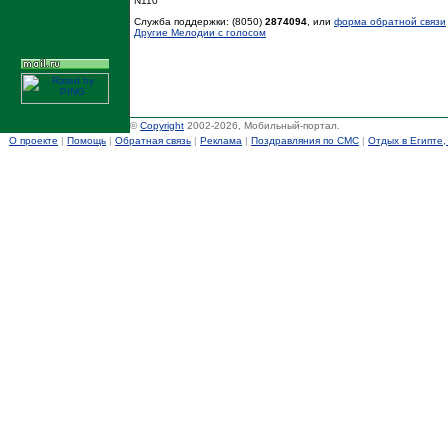
N110
Служба поддержки: (8050)
2874094
, или
форма обратной связи
Другие Мелодии с голосом
©
Copyright
2002-2026, Мобильный-портал.
О проекте
|
Помощь
|
Обратная связь
|
Реклама
|
Поздравляния по СМС
|
Отдых в Египте