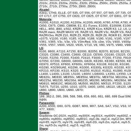
Z310c, Z310i, Z320a, Z320c, Z320i, Z500a, Z500c, Z500i, Z520a, Z
Z710c, Z710i, Z750a, Z750i, Z800, Z800i;
Alcatel
:
A341i, CTH3, ELLE, OT 535, OT 556, OT 557, OT 565, OT 735, O
OT C717, OT C750, OT C820, OT C825, OT E797, OT E801, OT S
Motorola
:
A1000, A1010, A1200, A1200e, A1200i, A630, A760, A768, A780, A
C650, C975, C980, C980M, E1, E1 iTunes, E1000, E1000M, E106
HELL, i850, i880, ic502, KRZR K1, KRZR K1m, KRZR K3, L2, L6, L
RAZR maxx, RAZR MAXX V6, RAZR V3, RAZR V3c, RAZR V3i, RA
RAZRV3xv, RIZR Z10, RIZR Z3, RIZR Z6, RIZR Z8, ROKR E1, ROK
v1075, V1100, V180, V185, V186, V188, V190, V191, V195, V197,
V361, V365, V3c, V3e, V3i, V3m-Red, V3r, v3re, V3v, V400, V40
V555, V557, V600, V620, V635, V710, V8, V80, V975, V980, V9
LG
:
8100, 8600, A7110, A7150, B2000, B2050, B2070, B2100, B2150,
C3320, C3380, C3400, C3600, CE110, CE500, CG180, CG225, CG
F2200, F2250, F2300, F2400, F2410, F3000, F7200, F7250, F91
G7050, G7200, G8000, G8000i, G828, KE260, KE360, KE500, K
KE970, KF510, KF600, KF600c, KF600d, KG108, KG130, KG190,
KG290, KG290UAE, KG296, KG300, KG300j, KG320, KG330, KG7
KP210, KP230, KS10, KS20, KU250, KU310, KU311, KU380, KU38
L1400, L1400i, L3100, L5100, L600V, LG600G, LX350, LX550, 
ME820c, ME830, ME850c, ME850d, ME970c, ME970d, MG100a, 
MG225d, MG230, MG230d, MG235, MG280, MG280c, MG280d, M
MG810, MG810C, MG810D, MU500, MU550, MX510, P7200, S120, S
TU575, TU720, U250, U310, U370, U400, U450, U8110, U8120, U
U880, U890, U900, U960, U970;
Philips
:
189, 362-2, 390, 399, 568, 588, 659, 660, 661, 680, 699 Dual S
9@9i;
Panasonic
:
A200, A500, G60, G70, GD87, MX6, MX7, SA6, SA7, VS2, VS3, VS
X77, X800;
Sagem
:
Gradiente GC-202X, my202, my300X, my301X, my400V, my400Z, 
my800v, my800x, my850C, my901C, myC-3b, myC-4, myC2-3m, MYC3
myV-65, myV-75, myV-76, myV-85, myX-2G, myX-2m, myX-4, myX-5,
2m, myX5-2v, myX6-2, myZ-5, myZ-55;
Sharp
: