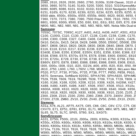
2080, 2610, 2626, 2630, 2660, 2760, 3100b, 3109 Classic, 3110 cl
3650, 3660, 5070, 5140, 5140i, 5200, 5300, 5310, 5310XpressMus
6080, 6085, 6086, 6101, 6102, 6102i, 6103, 6110 Navigator, 6110c
6151, 6165i, 6170, 6230, 6230i, 6233, 6234, 6235, 6235i, 6255, 6
6500 slide, 6500c, 6500s, 6555, 6555b, 6600, 6620, 6630, 6650, 
7360, 7370, 7373, 7380, 7390, 7500 Prism, 7600, 7610, 7650, 770
8801, 9300, 9300i, 9500, E50, E60, E61, E61i, E62, E65, E70, E
N800, N81, N82, N90, N91, N92, N93, N93i, N95, Nokia N9s Dual-s
Samsung
:
705SC, 707SC, 709SC, A127, A401, A411, A436, A437, A501, A516
C100, C100G, C110, C130, C137, C138, C140, C158, C166, C170,
C266, C300, C308, C327, C400, C406, C408, C417, C420L, C426,
D410, D410c, D415, D418, D428, D488, D500, D500C, D500E, D50
D807, D808, D810, D820, D828, D830, D838, D840, D848, D870,
E116, E118, E210, E217, E230, E236, E250, E256, E300, E310, 
E340E, E348, E350, E350E, E350V, E351, E358, E360, E368, E37
E538, E568, E570, E570v, E576, E578, E590, E600, E600C, E610
E720, E720c, E728, E730, E736, E738, E740, E750, E758, E760,
E860V, E870, E878, E880, E888, E890, E898, E900, E908, E910, 
I300, I300x, I308, I310, i320, I321N, i400, i450, i520, i530, i550, i
J610, J750, L600, L760, L760V, L768, M300V, M610, McLaren Me
P520, P717, P730, P730c, P735, P738, P777, P850, P858, P910, 
A870, Serenata, SoftBank 920SC, SPH-A790, SPH-A920, SPH-M620
T529, T539, T609, T619, T629R, T639, T709, T719, T729, T809, 
X160, X166, X168, X200, X208, X210, X308, X426, X426M, X427,
X488, X490, X495, X496, X497, X506, X507, X508, X510, X510v,
X600A, X608, X610, X620, X628, X630, X638, X640, X648, X656,
X810, X818, X820, X828, X830, X836, X838, X910, Z100, Z105, Z
Z300, Z308, Z310, Z330, Z350, Z360, Z368, Z370, Z400V, Z500, Z
Z720V, Z728, ZM60, ZV10, ZV30, ZV40, ZV50, ZV60, ZX10, ZX20;
Siemens
:
A31a, A76, AL21, AP75, AX75, C65, C66, C6C, C6V, C72, C75, C
CXV70, E71, EF51, EF81, EF91, EL71, M65, M6V, M75, M81, ME75
SL65, SL75, SL7C, SP65, ST60, SX1, SXG75;
SonyEricsson
:
A101, D750i, F500i, J210i, J300a, J300i, K300a, K300i, K310a, K
K550c, K550i, K600c, K600i, K608i, K610i, K610iv, K618i, K630i,
K800i, K800iv, K810i, K818c, K850i, K858c, M600i, M608c, M610i, 
S710a, T126i, T610, T616, T618, T628, T630, T637, T650i, V600i
W380i, W550c, W550i, W580, W580c, W580i, W600i, W610c, W610i
W850i, W850iv, W880i, W880iv, W888c, W890a, W890c, W890i, W90