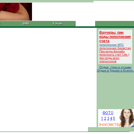
SMS
Forum
Ваучеры, пин
коды пополнения
счета
пополнение МТС
пополнение Киевстар
Пин-коды Билайн
пополнить счет Life:)
пин-коды всех
операторов
Отдых, туры и отзывы
Отдых в Турции и Египте.