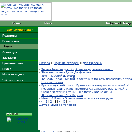
Home
News
Polyphonic Ringt
: Для мобильного :
: Реалтоны
: Полифония
:: Звуки
: Анимация
: Заставки
Начало
»
Звуки на телефон
»
Для взрослых
: Цветные лого
: Видео
-
Звонок Александру - О, Александр, возьми меня...
-
Женские стоны - Дима Да Димочка
: Моно-мелодии
-
Звук - Поцелуй девушки
-
Женский Голос - Милый, я так хочу я так хочу поговорить с тоб
: Ч-б. логотипы
-
Оргазм - немки
-
Крики и мужской голос - Время секса завершилось, кончайте!
-
Позывные радио-маяк - Время секса завершилось, кончайте!
-
Скорее застегни штаны! - И отвечай родне жены!
-
Женские стоны - Аах Сережа
-
Мужской Голос - Возьми меня в свои нежные ручки
<<
|
1
|
2
|
3
|
4
|
5
|
>>
Другие Звуки на телефон