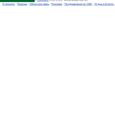
©
Copyright
2002-2026, Мобильный-портал.
О проекте
|
Помощь
|
Обратная связь
|
Реклама
|
Поздравляния по СМС
|
Отдых в Египте