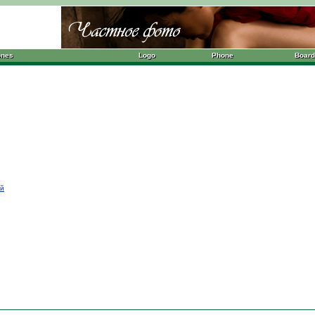
ones
Logo
Phone
Board
ой