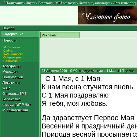
/
Полифония
/
Звуки
/
Реалтоны, MP3 мелодии
/
Заставки, анимация
/
Логотипы опер
Начало
Содержание
Реклама:
Новости
·
Мобильные
·
Сайта
·
WAP новости
·
Операторов
·
Рассылка
Телефоны
25 Апреля 2009 - СМС поздравления с 1 Мая и 1 Травня
Мелодии
С 1 Мая, с 1 Мая,
Полифония
Логотипы
К нам весна стучится вновь.
WAP
С 1 Мая поздравляю
Отправка SMS
Барахолка
Я тебя, моя любовь.
Форум
|
WAP Чат
М-развлечения
Да здравствует Первое Мая
Весенний и праздничный ден
Природа весной просыпаетс