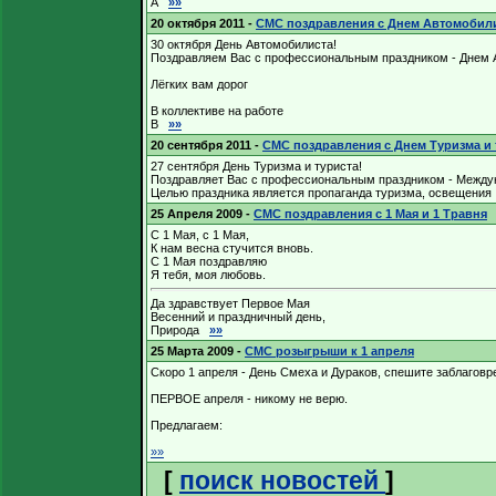
А
»»
20 октября 2011
-
СМС поздравления с Днем Автомобил
30 октября День Автомобилиста!
Поздравляем Вас с профессиональным праздником - Днем А
Лёгких вам дорог
В коллективе на работе
В
»»
20 сентября 2011
-
СМС поздравления с Днем Туризма и 
27 сентября День Туризма и туриста!
Поздравляет Вас с профессиональным праздником - Между
Целью праздника является пропаганда туризма, освещени
25 Апреля 2009
-
СМС поздравления с 1 Мая и 1 Травня
С 1 Мая, с 1 Мая,
К нам весна стучится вновь.
С 1 Мая поздравляю
Я тебя, моя любовь.
Да здравствует Первое Мая
Весенний и праздничный день,
Природа
»»
25 Марта 2009
-
СМС розыгрыши к 1 апреля
Скоро 1 апреля - День Смеха и Дураков, спешите заблаговр
ПЕРВОЕ апреля - никому не верю.
Предлагаем:
»»
[
поиск новостей
]