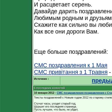
И расцветает серень.
Давайде дарить поздравлен
Любимым родным и друзьям
Скажите как сильно вы люби
Как все они дороги Вам.
Еще больше поздравлений:
СМС поздравления к 1 Мая
СМС привітання з 1 Травня
-
Источник :
преды
5 последних новостей
10 января 2012
-
СМС поздравления поздравления с Ст
Тексты поздравлений с Новым годом 2012 по старому стил
Стучат часы, уходит старый год,
Шуршит его последняя страница.
Пусть лучшее, что было, не уйдет,