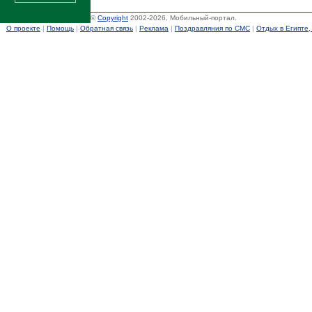
©
Copyright
2002-2026, Мобильный-портал.
О проекте
|
Помощь
|
Обратная связь
|
Реклама
|
Поздравляния по СМС
|
Отдых в Египте