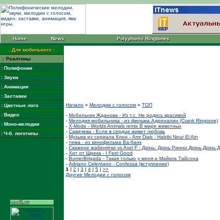
Home
News
Polyphonic Ringtones
: Для мобильного :
:: Реалтоны
: Полифония
: Звуки
: Анимация
: Заставки
Начало
»
Мелодии с голосом
»
ТОП
: Цветные лого
: Видео
-
Mобильник Жданова - Из т.с. Не родись красивой
-
Мелодия мобильника - из фильма Адреналин (Crank Ringtone)
: Моно-мелодии
-
X-Mode - Worlds Animals remix В мире животных
-
Савичева - Если в сердце живет любовь
: Ч-б. логотипы
-
Музыка из сериала Клон - Amr Diab - Habibi Nour El Ain
-
тема - из кинофильма Ва-банк
-
Скажене жабенятко vs Axel F - Дрiнь. Дрiнь Риннн Дрiнь Дрiнь 
-
Хит от Шрека - I Feel Good
-
BumerBrigada - Такая только у меня и Майкла Тайсона
-
Adriano Celentano - Confessa (вступление)
1
|
2
|
3
|
4
|
5
|
>>
Другие Мелодии с голосом